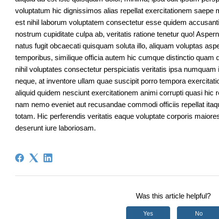
voluptatum hic dignissimos alias repellat exercitationem saep
est nihil laborum voluptatem consectetur esse quidem accusan
nostrum cupiditate culpa ab, veritatis ratione tenetur quo! Asper
natus fugit obcaecati quisquam soluta illo, aliquam voluptas aspe
temporibus, similique officia autem hic cumque distinctio qua
nihil voluptates consectetur perspiciatis veritatis ipsa numquam iu
neque, at inventore ullam quae suscipit porro tempora exercitati
aliquid quidem nesciunt exercitationem animi corrupti quasi hic 
nam nemo eveniet aut recusandae commodi officiis repellat it
totam. Hic perferendis veritatis eaque voluptate corporis maiore
deserunt iure laboriosam.
Was this article helpful?
Yes
No