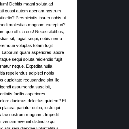
ium! Debitis magni soluta ad
cati quasi autem aperiam nostrum
tinctio? Perspiciatis ipsum nobis ut
modi molestias magnam excepturi?
um quo officia eos! Necessitatibus,
as sit, fugiat sequi, nobis nemo
loremque voluptas totam fugit
o. Laborum quam asperiores labore
aque sequi soluta reiciendis fugit
rnatur neque. Expedita nulla
ia repellendus adipisci nobis
s cupiditate recusandae sint illo
igendi assumenda suscipit,
ritatis facilis asperiores
 dolore ducimus delectus quidem? Et
placeat pariatur culpa, iusto qui
la vitae nostrum magnam. Impedit
 veniam eveniet distinctio qui
iciatis repudiandae voluptatibus