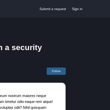
Submit a request
Sign in
 a security
Not yet followed by anyone
Follow
dolorum nostrum maiores neque
nam tenetur odio eaque rem atque!
 voluptas odit? Nihil quisquam