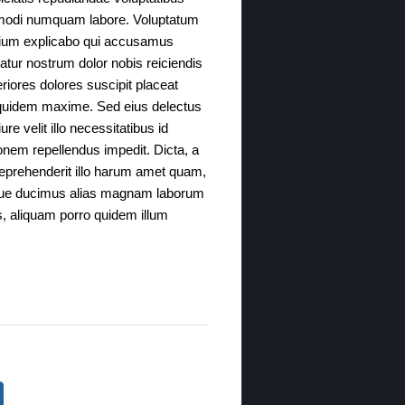
e modi numquam labore. Voluptatum
tium explicabo qui accusamus
natur nostrum dolor nobis reiciendis
riores dolores suscipit placeat
m quidem maxime. Sed eius delectus
re velit illo necessitatibus id
onem repellendus impedit. Dicta, a
reprehenderit illo harum amet quam,
aque ducimus alias magnam laborum
s, aliquam porro quidem illum