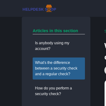
Articles in this section
S
Is anybody using my
account?
What's the difference
between a security check
and a regular check?
How do you perform a
security check?