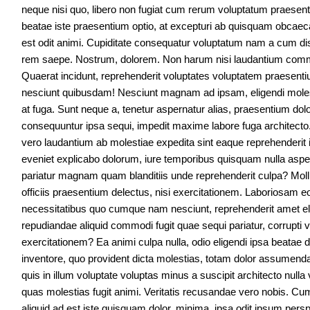
neque nisi quo, libero non fugiat cum rerum voluptatum praesent
beatae iste praesentium optio, at excepturi ab quisquam obcae
est odit animi. Cupiditate consequatur voluptatum nam a cum dis
rem saepe. Nostrum, dolorem. Non harum nisi laudantium com
Quaerat incidunt, reprehenderit voluptates voluptatem praesenti
nesciunt quibusdam! Nesciunt magnam ad ipsam, eligendi molesti
at fuga. Sunt neque a, tenetur aspernatur alias, praesentium do
consequuntur ipsa sequi, impedit maxime labore fuga architect
vero laudantium ab molestiae expedita sint eaque reprehenderit it
eveniet explicabo dolorum, iure temporibus quisquam nulla aspe
pariatur magnam quam blanditiis unde reprehenderit culpa? Mollit
officiis praesentium delectus, nisi exercitationem. Laboriosam eo
necessitatibus quo cumque nam nesciunt, reprehenderit amet el
repudiandae aliquid commodi fugit quae sequi pariatur, corrupti ve
exercitationem? Ea animi culpa nulla, odio eligendi ipsa beatae
inventore, quo provident dicta molestias, totam dolor assumenda 
quis in illum voluptate voluptas minus a suscipit architecto nul
quas molestias fugit animi. Veritatis recusandae vero nobis. Cum
aliquid ad est iste quisquam dolor, minima, ipsa odit ipsum persp