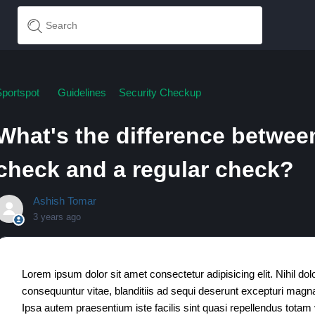
portspot
Guidelines
Security Checkup
What's the difference between
check and a regular check?
Ashish Tomar
3 years ago
Lorem ipsum dolor sit amet consectetur adipisicing elit. Nihil 
consequuntur vitae, blanditiis ad sequi deserunt excepturi mag
Ipsa autem praesentium iste facilis sint quasi repellendus totam