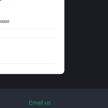
equest
Email us