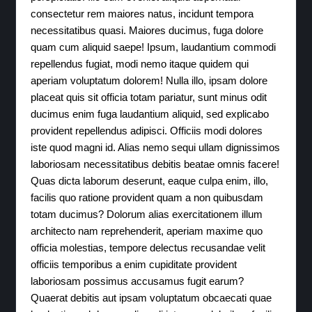
consectetur rem maiores natus, incidunt tempora
necessitatibus quasi. Maiores ducimus, fuga dolore
quam cum aliquid saepe! Ipsum, laudantium commodi
repellendus fugiat, modi nemo itaque quidem qui
aperiam voluptatum dolorem! Nulla illo, ipsam dolore
placeat quis sit officia totam pariatur, sunt minus odit
ducimus enim fuga laudantium aliquid, sed explicabo
provident repellendus adipisci. Officiis modi dolores
iste quod magni id. Alias nemo sequi ullam dignissimos
laboriosam necessitatibus debitis beatae omnis facere!
Quas dicta laborum deserunt, eaque culpa enim, illo,
facilis quo ratione provident quam a non quibusdam
totam ducimus? Dolorum alias exercitationem illum
architecto nam reprehenderit, aperiam maxime quo
officia molestias, tempore delectus recusandae velit
officiis temporibus a enim cupiditate provident
laboriosam possimus accusamus fugit earum?
Quaerat debitis aut ipsam voluptatum obcaecati quae