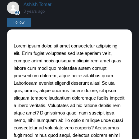
Ashish Tomar
3 years ago
Not yet followed by anyone
Follow
Lorem ipsum dolor, sit amet consectetur adipisicing
elit. Enim fugiat voluptates sed iste aperiam velit,
cumque animi nobis quisquam aliquid rem amet quas
labore cum modi quo molestiae autem corrupti
praesentium dolorem, atque necessitatibus quam.
Laboriosam eveniet eligendi deserunt alias! Soluta
quis, omnis, atque ducimus facere dolore, sit ipsum
aliquam tempore laudantium doloremque facilis impedit
a libero veritatis. Voluptates ad hic ratione debitis rem
atque amet? Dignissimos quae, nam suscipit ipsa
nemo, nihil numquam ab illo optio similique unde quasi
consectetur ad voluptate vero corporis? Accusamus
fugit modi minus quod sequi, delectus dolorem enim!