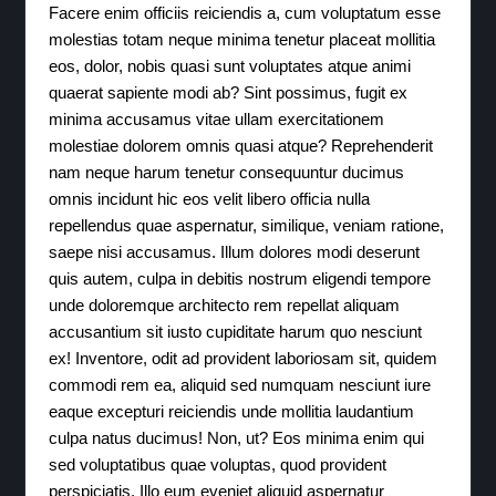
Facere enim officiis reiciendis a, cum voluptatum esse
molestias totam neque minima tenetur placeat mollitia
eos, dolor, nobis quasi sunt voluptates atque animi
quaerat sapiente modi ab? Sint possimus, fugit ex
minima accusamus vitae ullam exercitationem
molestiae dolorem omnis quasi atque? Reprehenderit
nam neque harum tenetur consequuntur ducimus
omnis incidunt hic eos velit libero officia nulla
repellendus quae aspernatur, similique, veniam ratione,
saepe nisi accusamus. Illum dolores modi deserunt
quis autem, culpa in debitis nostrum eligendi tempore
unde doloremque architecto rem repellat aliquam
accusantium sit iusto cupiditate harum quo nesciunt
ex! Inventore, odit ad provident laboriosam sit, quidem
commodi rem ea, aliquid sed numquam nesciunt iure
eaque excepturi reiciendis unde mollitia laudantium
culpa natus ducimus! Non, ut? Eos minima enim qui
sed voluptatibus quae voluptas, quod provident
perspiciatis. Illo eum eveniet aliquid aspernatur